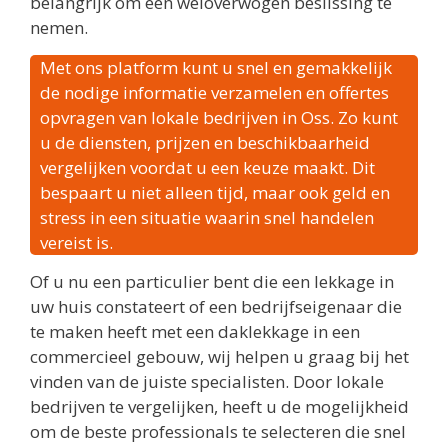
belangrijk om een weloverwogen beslissing te
nemen.
Met ons platform kunt u snel en gemakkelijk
de nodige informatie verzamelen en offertes
opvragen van lokale bedrijven in Oss. Zo kunt
u de diensten, prijzen en beschikbaarheid
vergelijken voordat u een keuze maakt. Dit
bespaart u niet alleen tijd, maar ook geld en
stress in een situatie waarin snel handelen
vereist is.
Of u nu een particulier bent die een lekkage in
uw huis constateert of een bedrijfseigenaar die
te maken heeft met een daklekkage in een
commercieel gebouw, wij helpen u graag bij het
vinden van de juiste specialisten. Door lokale
bedrijven te vergelijken, heeft u de mogelijkheid
om de beste professionals te selecteren die snel