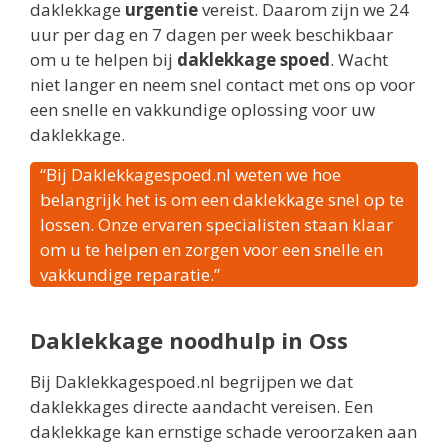
daklekkage
urgentie
vereist. Daarom zijn we 24
uur per dag en 7 dagen per week beschikbaar
om u te helpen bij
daklekkage spoed
. Wacht
niet langer en neem snel contact met ons op voor
een snelle en vakkundige oplossing voor uw
daklekkage.
“Bij Daklekkagespoed.nl weten we hoe
belangrijk het is om een daklekkage snel op te
lossen. Onze ervaren specialisten staan klaar
om u te helpen en zorgen voor een snelle en
vakkundige reparatie.”
Daklekkage noodhulp in Oss
Bij Daklekkagespoed.nl begrijpen we dat
daklekkages directe aandacht vereisen. Een
daklekkage kan ernstige schade veroorzaken aan