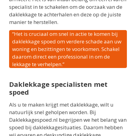
specialist in te schakelen om de oorzaak van de
daklekkage te achterhalen en deze op de juiste
manier te herstellen.
“Het is cruciaal om snel in actie te komen bij
daklekkage spoed om verdere schade aan uw
woning en bezittingen te voorkomen. Schakel
daarom direct een professional in om de
lekkage te verhelpen.”
Daklekkage specialisten met
spoed
Als u te maken krijgt met daklekkage, wilt u
natuurlijk snel geholpen worden. Bij
Daklekkagespoed.nl begrijpen we het belang van
spoed bij daklekkagesituaties. Daarom hebben
wij ervaren en deskundige daklekkage